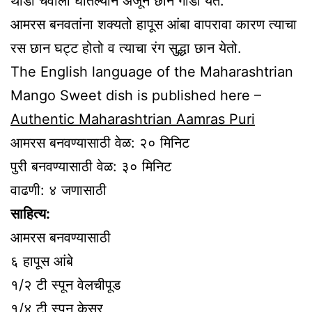
थोडी चवीला घातल्याने अजून छान गोडी येते.
आमरस बनवतांना शक्यतो हापूस आंबा वापरावा कारण त्याचा
रस छान घट्ट होतो व त्याचा रंग सुद्धा छान येतो.
The English language of the Maharashtrian
Mango Sweet dish is published here –
Authentic Maharashtrian Aamras Puri
आमरस बनवण्यासाठी वेळ: २० मिनिट
पुरी बनवण्यासाठी वेळ: ३० मिनिट
वाढणी: ४ जणासाठी
साहित्य:
आमरस बनवण्यासाठी
६ हापूस आंबे
१/२ टी स्पून वेलचीपूड
१/४ टी स्पून केसर