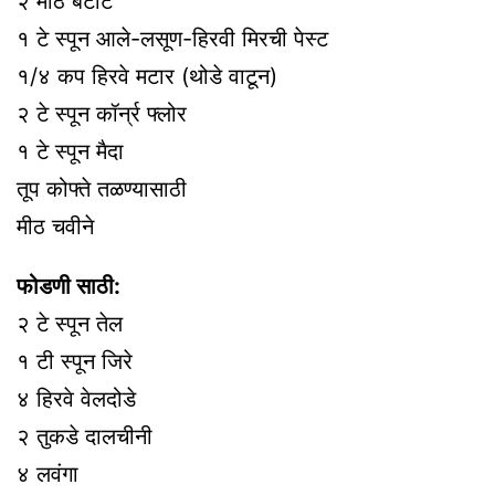
२ मोठे बटाटे
१ टे स्पून आले-लसूण-हिरवी मिरची पेस्ट
१/४ कप हिरवे मटार (थोडे वाटून)
२ टे स्पून कॉर्न्र फ्लोर
१ टे स्पून मैदा
तूप कोफ्ते तळण्यासाठी
मीठ चवीने
फोडणी साठी:
२ टे स्पून तेल
१ टी स्पून जिरे
४ हिरवे वेलदोडे
२ तुकडे दालचीनी
४ लवंगा