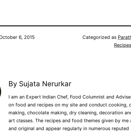
book
itter
WhatsApp
Pinterest
October 6, 2015
Categorized as
Parat
Recipes
By Sujata Nerurkar
I am an Expert Indian Chef, Food Columnist and Adviser.
on food and recipes on my site and conduct cooking, 
making, chocolate making, dry cleaning, decoration an
art classes. The recipes and food themes given by me 
and original and appear regularly in numerous reputed