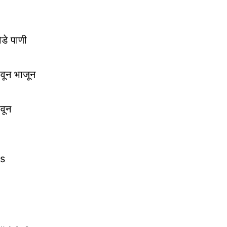
डे पाणी
ावून भाजून
वून
is