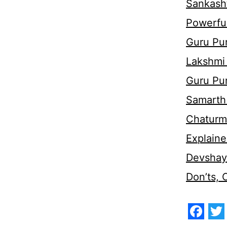
Sankasht
Powerful
Guru Pur
Lakshmi
Guru Pu
Samarth 
Chaturm
Explaine
Devshaya
Don’ts,