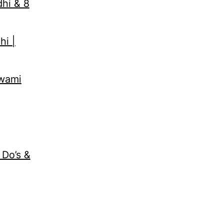
dhi & 8
hi |
Swami
 Do’s &