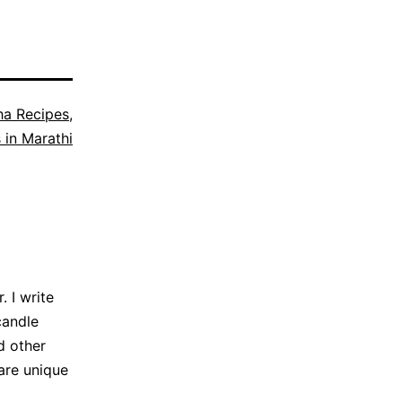
ha Recipes
,
 in Marathi
 I write
candle
d other
are unique