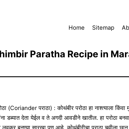
Home
Sitemap
Ab
himbir Paratha Recipe in Mar
ोठा (Coriander पराठा) : कोथंबीर परोठा हा नाश्त्याला किंवा मु
ंना डब्यात देता येईल व ते अगदी आवडीने खातील. हा परोठा बन
व लवकर बनण्या सारखा पण आहे. कोथंबीरीचा पराठा चवीला छान