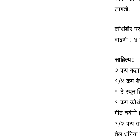
लागतो.
कोथंबीर पर
वाढणी : ४ 
साहित्य :
२ कप गव्ह
१/४ कप ब
१ टे स्पू
१ कप कोथ
मीठ चवीने
१/२ कप त
तेल धनिया