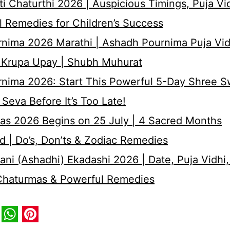
i Chaturthi 2026 | Auspicious Timings, Puja Vi
 Remedies for Children’s Success
nima 2026 Marathi | Ashadh Pournima Puja Vid
 Krupa Upay | Shubh Muhurat
rnima 2026: Start This Powerful 5-Day Shree 
Seva Before It’s Too Late!
as 2026 Begins on 25 July | 4 Sacred Months
d | Do’s, Don’ts & Zodiac Remedies
ni (Ashadhi) Ekadashi 2026 | Date, Puja Vidhi,
 Chaturmas & Powerful Remedies