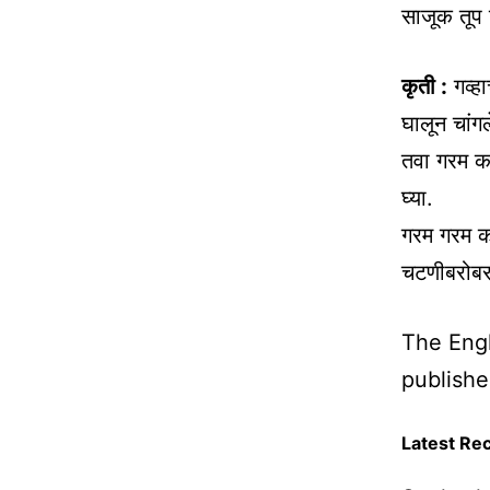
साजूक तूप
कृती :
गव्ह
घालून चांग
तवा गरम कर
घ्या.
गरम गरम कोथ
चटणीबरोबर 
The Engl
publishe
Latest Re