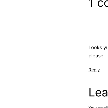
1 
Looks yu
please
Reply
Lea
Your email