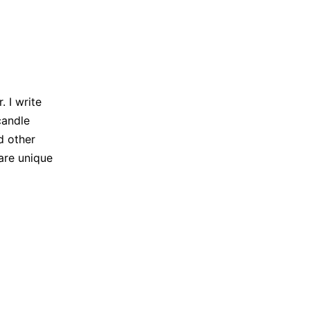
 I write
candle
d other
are unique