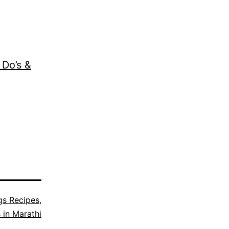
 Do’s &
gs Recipes
,
 in Marathi