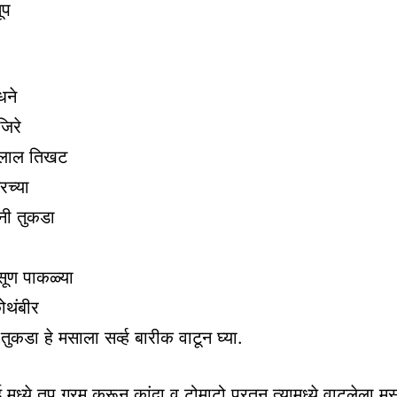
ूप
धने
जिरे
न लाल तिखट
रच्या
नी तुकडा
ूण पाकळ्या
थंबीर
ुकडा हे मसाला सर्व्ह बारीक वाटून घ्या.
ध्ये तूप गरम करून कांदा व टोमाटो परतून त्यामध्ये वाटलेला म