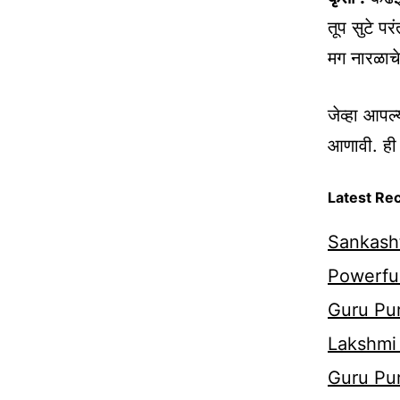
तूप सुटे प
मग नारळाच
जेव्हा आपल
आणावी. ही 
Latest Re
Sankasht
Powerful
Guru Pur
Lakshmi
Guru Pu