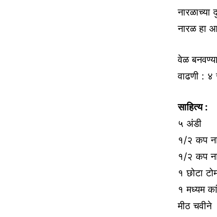
नारळाच्या 
नारळ हा आ
वेळ बनवण्य
वाढणी : ४ 
साहित्य :
५ अंडी
१/२ कप ना
१/२ कप ना
१ छोटा टोम
१ मध्यम का
मीठ चवीने