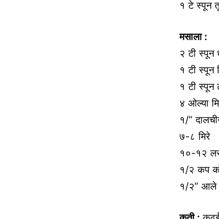
१ टे स्पून त
मसाला :
२ टी स्पून 
१ टी स्पून 
१ टी स्पू
४ ओल्या मि
१/” दालची
७-८ मिरे
१०-१२ लस
१/२ कप को
१/२” आले त
कृती :
कढई म