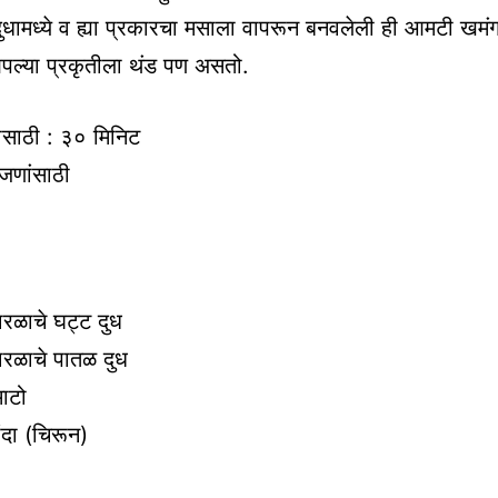
दुधामध्ये व ह्या प्रकारचा मसाला वापरून बनवलेली ही आमटी खमंग
पल्या प्रकृतीला थंड पण असतो.
ासाठी : ३० मिनिट
जणांसाठी
रळाचे घट्ट दुध
रळाचे पातळ दुध
ाटो
ंदा (चिरून)