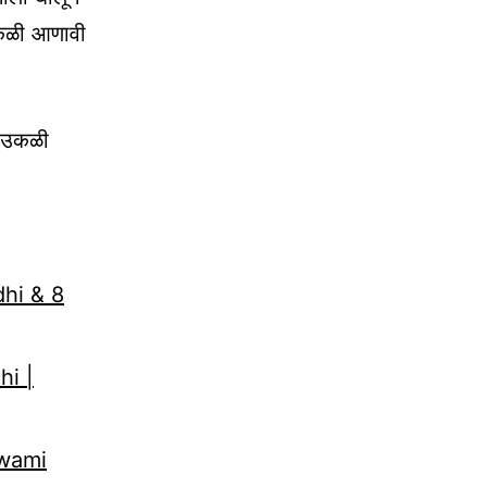
 उकळी आणावी
न उकळी
dhi & 8
hi |
Swami