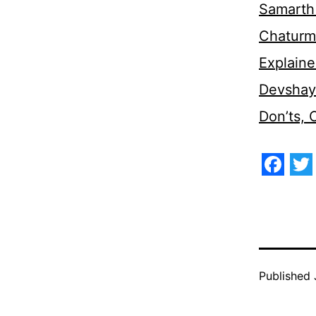
Samarth 
Chaturm
Explaine
Devshaya
Don’ts,
Face
Tw
Published