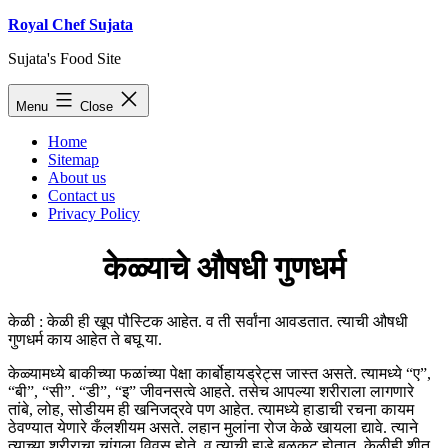
Skip
Royal Chef Sujata
to
Sujata's Food Site
content
Menu
Close
Home
Sitemap
About us
Contact us
Privacy Policy
केळ्याचे औषधी गुणधर्म
केळी : केळी ही खूप पौस्टिक आहेत. व ती सर्वांना आवडतात. त्याची औषधी
गुणधर्म काय आहेत ते बघू या.
केळ्यामध्ये बाकीच्या फळांच्या पेक्षा कार्बोहायड्रेट्स जास्त असते. त्यामध्ये “ए”,
“बी”, “सी”. “डी”, “इ” जीवनसत्वे आहते. तसेच आपल्या शरीराला लागणारे
तांबे, लोह, सोडीयम ही खनिजद्रवे पण आहेत. त्यामध्ये हाडाची रचना कायम
ठेवण्यात येणारे कँलशीयम असते. लहान मुलांना रोज केळे खायला द्यावे. त्याने
त्याच्या शरीराचा चांगला विवस होते. व त्याची हाडे बळकट होतात. केळीही शीत