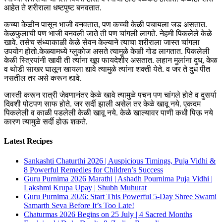
आहेत ते शरीराला धष्टपुष्ट बनवतात.
कच्या केळीन पासून भाजी बनवतात, पण कच्ची केळी पचायला जड असतात.
केळफुलाची पण भाजी बनवली जाते ती पण चांगली लागते. नेहमी पिकलेले केळे
खावे. तसेच संध्याकाळी केळे सेवन केल्याने त्याचा शरीराला जास्त चांगला
उपयोग होतो.केळ्यामध्ये ग्लुकोज असते त्यामुळे केळी गोड लागतात. पिकलेली
केळी स्त्रियांनी खावी ती त्यांना खूप फायदेशीर असतात. लहान मुलांना दुध, केळ
व थोडी साखर घालून खायला द्यावे त्यामुळे त्यांना शक्ती येते. व जर ते दुध पीत
नसतील तर असे करून द्यावे.
जास्ती करून रात्री जेवणानंतर केळे खावे त्यामुळे पचन पण चांगले होते व दुसर्या
दिवशी पोटपण साफ होते. जर सर्दी झाली असेल तर केळे खावू नये. एकदम
पिकलेली व काळी पडलेली केळी खावू नये. केळे खाल्यावर पाणी कधी पिऊ नये
कारण त्यामुळे सर्दी होऊ शकते.
Latest Recipes
Sankashti Chaturthi 2026 | Auspicious Timings, Puja Vidhi &
8 Powerful Remedies for Children’s Success
Guru Purnima 2026 Marathi | Ashadh Pournima Puja Vidhi |
Lakshmi Krupa Upay | Shubh Muhurat
Guru Purnima 2026: Start This Powerful 5-Day Shree Swami
Samarth Seva Before It’s Too Late!
Chaturmas 2026 Begins on 25 July | 4 Sacred Months