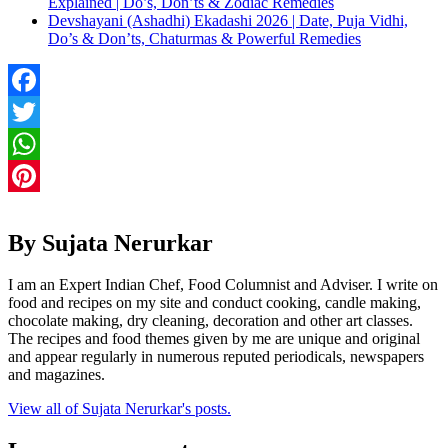
Explained | Do’s, Don’ts & Zodiac Remedies
Devshayani (Ashadhi) Ekadashi 2026 | Date, Puja Vidhi,
Do’s & Don’ts, Chaturmas & Powerful Remedies
Facebook
Twitter
WhatsApp
Pinterest
By Sujata Nerurkar
I am an Expert Indian Chef, Food Columnist and Adviser. I write on
food and recipes on my site and conduct cooking, candle making,
chocolate making, dry cleaning, decoration and other art classes.
The recipes and food themes given by me are unique and original
and appear regularly in numerous reputed periodicals, newspapers
and magazines.
View all of Sujata Nerurkar's posts.