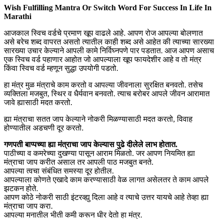
Wish Fulfilling Mantra Or Switch Word For Success In Life In
Marathi
आजकाल स्विच वर्डचे प्रमाण खूप वाढले आहे. आपण रोज आपल्या बोलणात
असे बरेच शब्द वापरत असतो त्यातील काही शब्द असे आहेत की त्याच्या सारख्या
सारख्या उचार केल्याने आपली कामे निर्विघ्नपणे पार पडतात. आज आपण असाच
एक स्विच वर्ड पहाणार आहोत जो आपल्याला खूप फायदेशीर आहे व तो मंत्र
किंवा स्विच वर्ड म्हणून सुद्धा उपयोगी पडतो.
हा मंत्र मुळ मंत्राचे काम करतो व आपल्या जीवनाला सुरक्षित बनवतो. तसेच
व्यक्तिला मजबुत, स्थिर व धैर्यवान बनवतो. त्याच बरोबर आपले जीवन आरामात
जावे ह्यासाठी मदत करतो.
ह्या मंत्राचा सतत जाप केल्याने नोकरी मिळण्यासाठी मदत करतो, विवाह
होण्यातील अडचणी दूर करतो.
गणपती बाप्पच्या ह्या मंत्राचा जाप केल्यास पुढे दीलेले लाभ होतात.
पाठीच्या व कमरेच्या दुखण्या पासून आराम मिळतो. जर आपण नियमित ह्या
मंत्राचा जाप करीत असाल तर आपली पाठ मजबुत बनते.
आपल्या त्वचा संबंधित समस्या दूर होतील.
आपल्याला कोणते एखादे काम करण्यासाठी वेळ लागत असेलतर ते काम आपले
झटकन होते.
आपण कोठे नोकरी साठी इंटरव्ह्यु दिला आहे व त्याचे उत्तर यायचे आहे तेव्हा ह्या
मंत्राचा जाप करा.
आपल्या मनातील भीती कमी करून धीर देतो हा मंत्र.