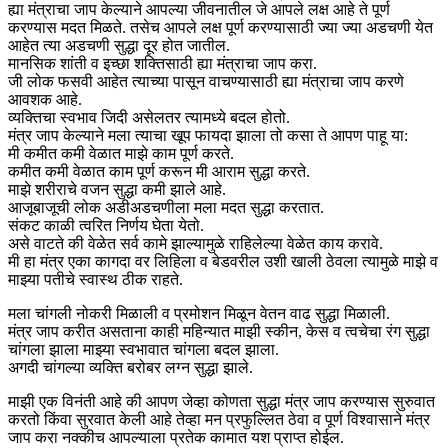
ह्या मंत्राचा जाप केल्याने आपल्या जीवनातील जे आपले लक्ष आहे ते पूर्ण
करण्यास मदत मिळते. तसेच आपले लक्ष पूर्ण करण्यासाठी ज्या ज्या अडचणी येत
आहेत त्या अडचणी सुद्धा दूर होत जातील.
मानसिक शांती व इच्छा शक्तिसाठी ह्या मंत्राचा जाप करा.
जी लोक फसवी आहेत त्याच्या पासून वाचण्यासाठी ह्या मंत्राचा जाप करणे
आवशक आहे.
व्यक्तिचा स्वभाव जिदी असेलतर त्यामध्ये बदल होतो.
मंत्र जाप केल्याने मला त्याचा खूप फायदा झाला तो कसा ते आपण पाहू या:
मी कमीत कमी वेळात माझे काम पूर्ण करते.
कमीत कमी वेळात काम पूर्ण करून मी आराम सुद्धा करते.
माझे शरीराचे वजन सुद्धा कमी झाले आहे.
आजूबाजूची लोक अडीअडचणीला मला मदत सुद्धा करतात.
संकट काळी त्वरित निर्णय घेता येतो.
असे वाटते की वेळेत सर्व कामे झाल्यामुळे राहिलेल्या वेळेत काय करावे.
मी हा मंत्र एका कागदा वर लिहिला व बेडवरील उशी खाली ठेवला त्यामुळे माझे व
माझ्या पतीचे स्वास्थ ठीक राहते.
मला चांगली नोकरी मिळाली व प्रमोशन मिळून वेतन वाढ सुद्धा मिळाली.
मंत्र जाप करीत असताना काही महिन्यात माझी स्कीन, केस व त्वचेचा रंग सुद्धा
चांगला झाला माझ्या स्वभावात चांगला बदल झाला.
अगदी चांगल्या व्यक्ति बरोबर लग्न सुद्धा झाले.
माझी एक विनंती आहे की आपण जेव्हा कोणता सुद्धा मंत्र जाप करण्यास सुरुवात
करतो किंवा सुरवात केली आहे तेव्हा मन प्रफुल्लित ठेवा व पूर्ण विश्वासाने मंत्र
जाप करा नक्कीच आपल्याला प्रतेक कामात यश प्राप्त होईल.