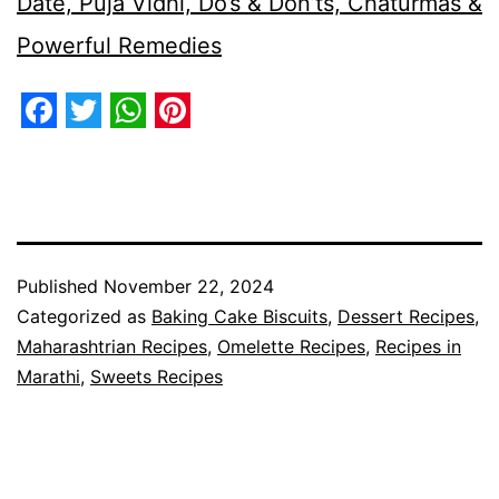
Date, Puja Vidhi, Do’s & Don’ts, Chaturmas &
Powerful Remedies
Facebook
Twitter
WhatsApp
Pinterest
Published
November 22, 2024
Categorized as
Baking Cake Biscuits
,
Dessert Recipes
,
Maharashtrian Recipes
,
Omelette Recipes
,
Recipes in
Marathi
,
Sweets Recipes