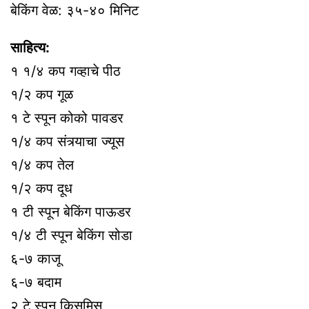
बेकिंग वेळ: ३५-४० मिनिट
साहित्य:
१ १/४ कप गव्हाचे पीठ
१/२ कप गूळ
१ टे स्पून कोको पावडर
१/४ कप संत्र्याचा ज्यूस
१/४ कप तेल
१/२ कप दूध
१ टी स्पून बेकिंग पाऊडर
१/४ टी स्पून बेकिंग सोडा
६-७ काजू
६-७ बदाम
२ टे स्पून किसमिस