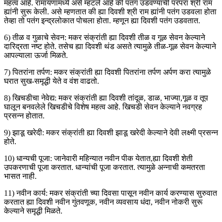
महत्व आहे. रामायणामध्ये असे म्हंटले आहे की पतंग उडवण्याची परंपरा श्री राम
ह्यांनी सुरू केली. असे म्हणतात की ह्या दिवशी श्री राम ह्यांनी पतंग उडवला होता
तेव्हा तो पतंग इन्द्रलोकात पोचला होता. म्हणून ह्या दिवशी पतंग उडवतात.
6) तीळ व गुळाचे सेवन: मकर संक्रांती ह्या दिवशी तीळ व गूळ सेवन केल्याने
दारिद्रता नष्ट होते. तसेच ह्या दिवशी थंड असते त्यामुळे तीळ-गूळ सेवन केल्याने
आपल्याला ऊर्जा मिळते.
7) पितरांना तर्पण: मकर संक्रांती ह्या दिवशी पितरांना तर्पण अर्पण करा त्यामुळे
घरात सुख-समृद्धी येते व वंश वाढतो.
8) खिचडीचा नेवेद्य: मकर संक्रांती ह्या दिवशी तांदूळ, डाळ, भाज्या,गूळ व तूप
घालून बनवलेले खिचडीचे विशेष महत्व आहे. खिचडी सेवन केल्याने नवग्रह
प्रसन्न होतात.
9) झाडू खरेदी: मकर संक्रांती ह्या दिवशी झाडू खरेदी केल्याने देवी लक्ष्मी प्रसन्न
होते.
10) धान्यची पूजा: जानेवारी महिन्यात नवीन पीक येतात,ह्या दिवशी शेती
उपकरणाची पूजा करतात. धान्यांची पूजा करतात. त्यामुळे अन्नाची कमतरता
भासत नाही.
11) नवीन कार्य: मकर संक्रांती च्या दिवसा पासून नवीन कार्य करण्यास सुरुवात
करतात ह्या दिवशी नवीन गुंतवणूक, नवीन व्यवसाय धंदा, नवीन नोकरी सुरू
केल्याने समृद्धी मिळते.