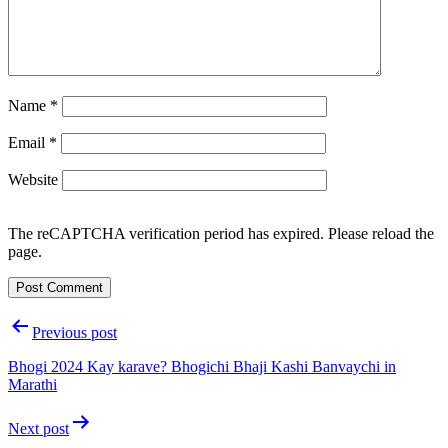
Name
*
Email
*
Website
The reCAPTCHA verification period has expired. Please reload the
page.
Post
Previous post
navigation
Bhogi 2024 Kay karave? Bhogichi Bhaji Kashi Banvaychi in
Marathi
Next post