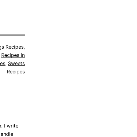
gs Recipes
,
,
Recipes in
pes
,
Sweets
Recipes
 I write
candle