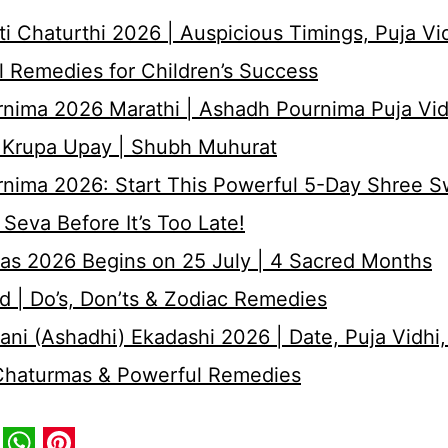
i Chaturthi 2026 | Auspicious Timings, Puja Vi
 Remedies for Children’s Success
nima 2026 Marathi | Ashadh Pournima Puja Vid
 Krupa Upay | Shubh Muhurat
rnima 2026: Start This Powerful 5-Day Shree 
Seva Before It’s Too Late!
as 2026 Begins on 25 July | 4 Sacred Months
d | Do’s, Don’ts & Zodiac Remedies
ni (Ashadhi) Ekadashi 2026 | Date, Puja Vidhi,
 Chaturmas & Powerful Remedies