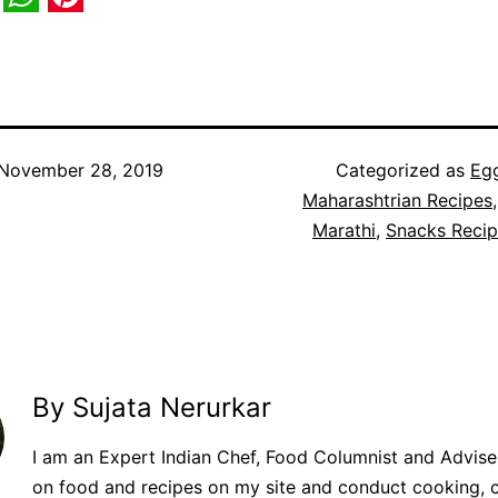
book
itter
WhatsApp
Pinterest
November 28, 2019
Categorized as
Eg
Maharashtrian Recipes
Marathi
,
Snacks Reci
By Sujata Nerurkar
I am an Expert Indian Chef, Food Columnist and Adviser.
on food and recipes on my site and conduct cooking, 