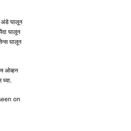
 अंडे घालून
मैदा घालून
सेन्स घालून
थम ओव्हन
 घ्या.
 seen on