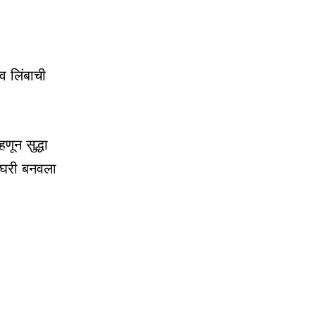
व लिंबाची
णून सुद्धा
ेक घरी बनवला