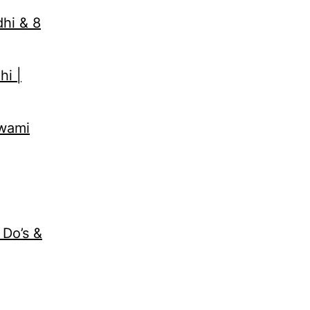
dhi & 8
hi |
Swami
 Do’s &