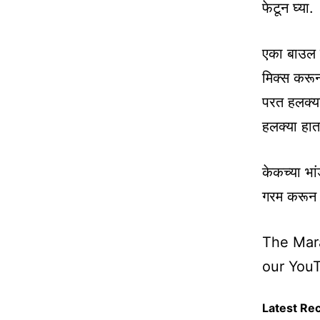
फेटून घ्या.
एका बाउल म
मिक्स करून 
परत हलक्या 
हलक्या हात
केकच्या भा
गरम करून घ
The Mara
our You
Latest Re