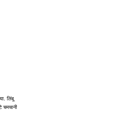
ा. लिंबू
ाटे चमचानी