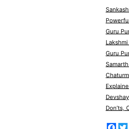
Sankasht
Powerful
Guru Pur
Lakshmi
Guru Pu
Samarth 
Chaturm
Explaine
Devshaya
Don’ts,