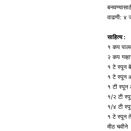
बनवण्यासाठ
वाढणी: ४ 
साहित्य
:
१ कप पालक
२ कप गव्हा
१ टे स्पून 
१ टे स्पून
१ टी स्पून
१/२ टी स्प
१/४ टी स्पू
१ टे स्पून
मीठ चवीने