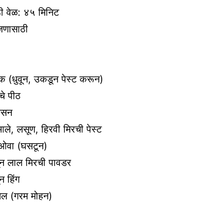
ी वेळ: ४५ मिनिट
जणासाठी
 (धुवून, उकडून पेस्ट करून)
चे पीठ
बेसन
 आले, लसूण, हिरवी मिरची पेस्ट
 ओवा (घसटून)
ून लाल मिरची पावडर
न हिंग
 तेल (गरम मोहन)