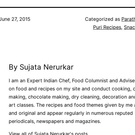
June 27, 2015
Categorized as
Parat
Puri Recipes
,
Snac
By Sujata Nerurkar
I am an Expert Indian Chef, Food Columnist and Adviser.
on food and recipes on my site and conduct cooking, 
making, chocolate making, dry cleaning, decoration an
art classes. The recipes and food themes given by me 
and original and appear regularly in numerous reputed
periodicals, newspapers and magazines.
View all of Sujata Nerurkar's posts.