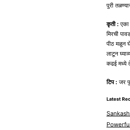
पुरी तळण्य
कृती :
एका 
मिरची पावड
पीठ मळून घे
लाटून घ्याव्
कढई मध्ये 
टिप :
जर पु
Latest Re
Sankasht
Powerful