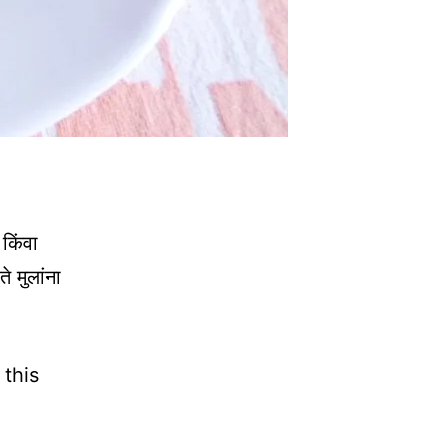
किंवा
 मुलांना
 this