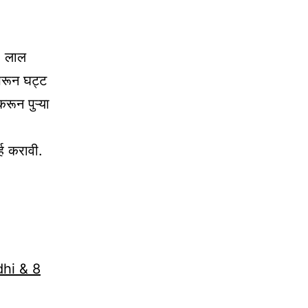
, लाल
परून घट्ट
करून पुऱ्या
्ह करावी.
dhi & 8