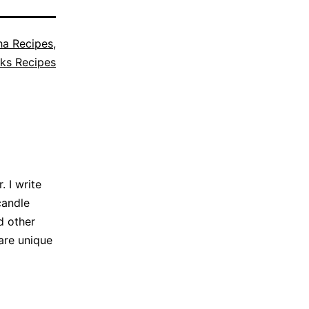
ha Recipes
,
ks Recipes
 I write
candle
d other
are unique