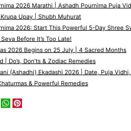
nima 2026 Marathi | Ashadh Pournima Puja Vid
 Krupa Upay | Shubh Muhurat
rnima 2026: Start This Powerful 5-Day Shree 
Seva Before It’s Too Late!
as 2026 Begins on 25 July | 4 Sacred Months
d | Do’s, Don’ts & Zodiac Remedies
ni (Ashadhi) Ekadashi 2026 | Date, Puja Vidhi,
 Chaturmas & Powerful Remedies
book
itter
WhatsApp
Pinterest