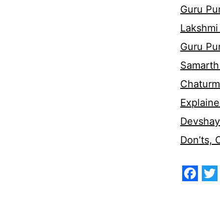
Guru Pur
Lakshmi
Guru Pu
Samarth 
Chaturm
Explaine
Devshaya
Don’ts,
Face
Tw