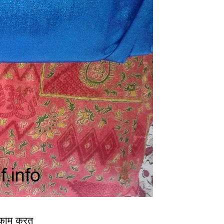
े काम करत