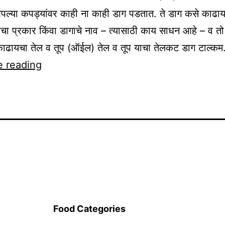
पल्या कपड्यांवर काही ना काही डाग पडतात. ते डाग कसे काढा
ाचा प्रकार किंवा डागाचे नाव – त्यासाठी काय साधन आहे – व त
ाढायचा तेल व तूप (ऑईल) तेल व तूप याचा तेलकट डाग टाल्क
कपड्यांवर
e reading
पडलेले
डाग
कसे
काढायचे
Food Categories