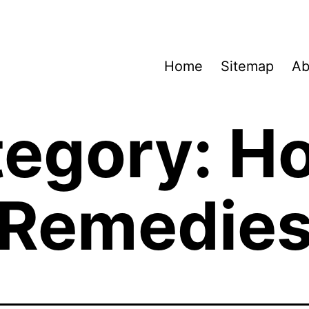
Home
Sitemap
Ab
tegory:
H
Remedie