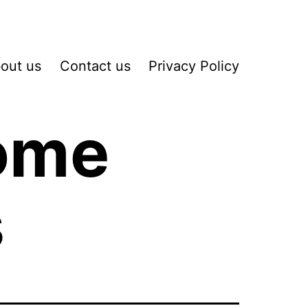
out us
Contact us
Privacy Policy
ome
s