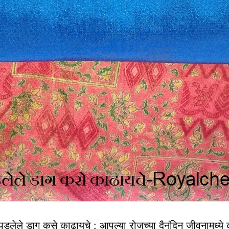
पडलेले डाग कसे काढायचे : आपल्या रोजच्या दैनंदिन जीवनामध्य