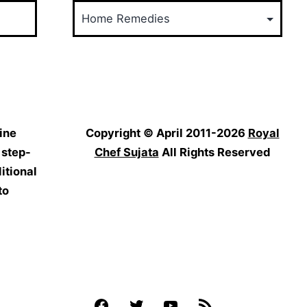
Food
Categories
ine
Copyright © April 2011-2026
Royal
 step-
Chef Sujata
All Rights Reserved
itional
to
Facebook
Twitter
YouTube
Feed