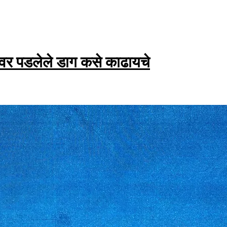
ंवर पडलेले डाग कसे काढायचे